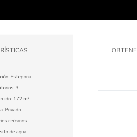
RÍSTICAS
OBTENE
ción: Estepona
torios: 3
ruido: 172 m²
na: Privado
cios cercanos
sito de agua