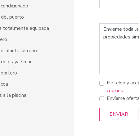
acondicionado
 del puerto
a totalmente equipada
ero
e infantil cercano
 de playa / mar
oportero
He leído y ace
acoa
cookies
s a la piscina
Envíame ofert
ENVIAR