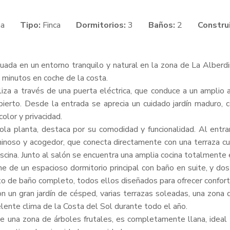
na
Tipo:
Finca
Dormitorios:
3
Baños:
2
Constru
tuada en un entorno tranquilo y natural en la zona de La Alberdi
 minutos en coche de la costa.
liza a través de una puerta eléctrica, que conduce a un amplio
ubierto. Desde la entrada se aprecia un cuidado jardín maduro, 
olor y privacidad.
sola planta, destaca por su comodidad y funcionalidad. Al entrar
inoso y acogedor, que conecta directamente con una terraza cu
piscina. Junto al salón se encuentra una amplia cocina totalmente e
de un espacioso dormitorio principal con baño en suite, y dos
 de baño completo, todos ellos diseñados para ofrecer confort
con un gran jardín de césped, varias terrazas soleadas, una zona
elente clima de la Costa del Sol durante todo el año.
 una zona de árboles frutales, es completamente llana, idea