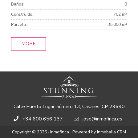
Baños:
8
Construido:
702 m²
Parcela:
35.000 m²
MORE
Calle Puerto Lugar, número 13, Casares, CP 29690
+34 600 656 137
jose@inmofinca.es
Copyright © 2026 · Inmofinca · Powered by
Inmobalia CRM